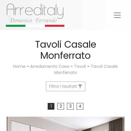
Tavoli Casale
Monferrato
Home
-
Arredamento Casa
-
Tavoli
-
Tavoli Casale
Monferrato
Filtra i risultati
1
2
3
4