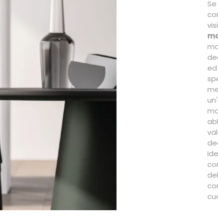
Se
con
vis
ma
mat
de
ed
sp
me
un
mo
ab
va
de
Id
co
de
co
cu