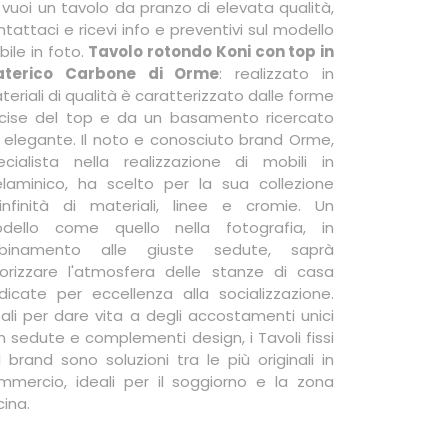
 vuoi un tavolo da pranzo di elevata qualità,
tattaci e ricevi info e preventivi sul modello
ibile in foto.
Tavolo rotondo Koni con top in
terico Carbone di Orme
: realizzato in
eriali di qualità è caratterizzato dalle forme
cise del top e da un basamento ricercato
 elegante. Il noto e conosciuto brand Orme,
ecialista nella realizzazione di mobili in
laminico, ha scelto per la sua collezione
'infinità di materiali, linee e cromie. Un
dello come quello nella fotografia, in
binamento alle giuste sedute, saprà
lorizzare l'atmosfera delle stanze di casa
dicate per eccellenza alla socializzazione.
eali per dare vita a degli accostamenti unici
n sedute e complementi design, i Tavoli fissi
l brand sono soluzioni tra le più originali in
mmercio, ideali per il soggiorno e la zona
cina.