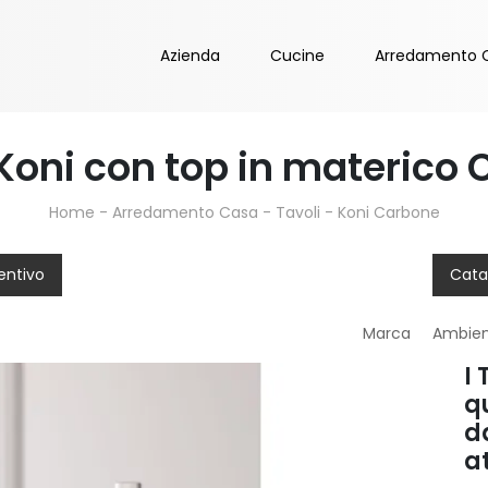
Azienda
Cucine
Arredamento 
Koni con top in materico
Home
-
Arredamento Casa
-
Tavoli
-
Koni Carbone
entivo
Cata
Marca
Ambie
I 
q
d
a