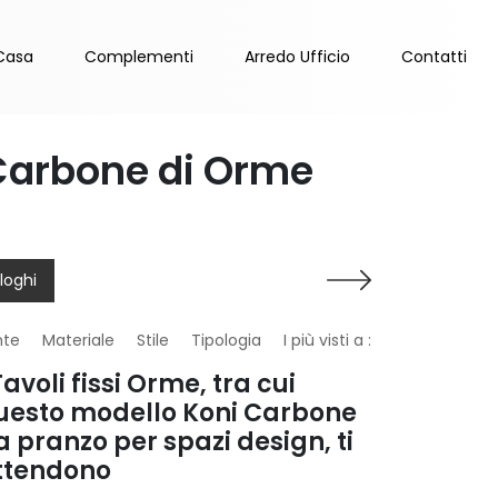
Casa
Complementi
Arredo Ufficio
Contatti
 Carbone di Orme
loghi
nte
Materiale
Stile
Tipologia
I più visti a :
Tavoli fissi Orme, tra cui
uesto modello Koni Carbone
a pranzo per spazi design, ti
ttendono