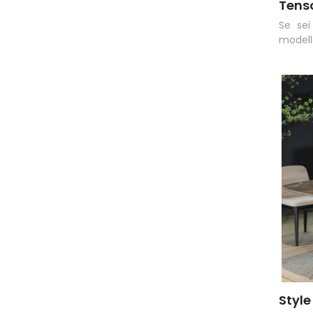
Tens
Se sei 
modell
Style