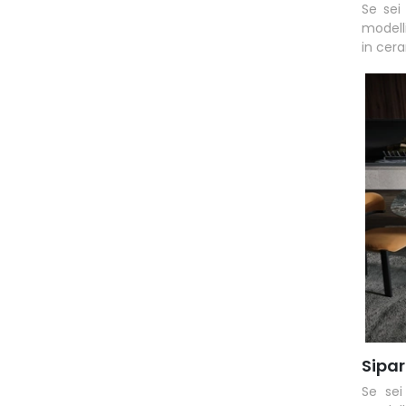
Se sei
modelli
in cer
Sipar
Se sei 