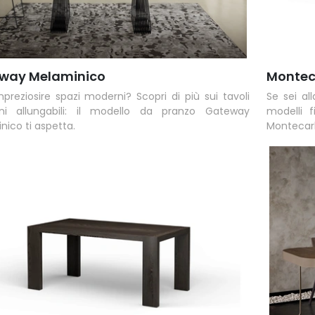
way Melaminico
Montec
mpreziosire spazi moderni? Scopri di più sui tavoli
Se sei al
ni allungabili: il modello da pranzo Gateway
modelli f
nico ti aspetta.
Montecarl