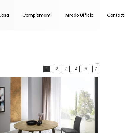
Casa
Complementi
Arredo Ufficio
Contatti
....
1
2
3
4
5
7