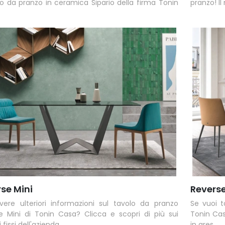
o da pranzo in ceramica Sipario della firma Tonin
pranzo! Il
se Mini
Reverse
vere ulteriori informazioni sul tavolo da pranzo
Se vuoi t
e Mini di Tonin Casa? Clicca e scopri di più sui
Tonin Cas
 fissi dell'azienda.
in gres.