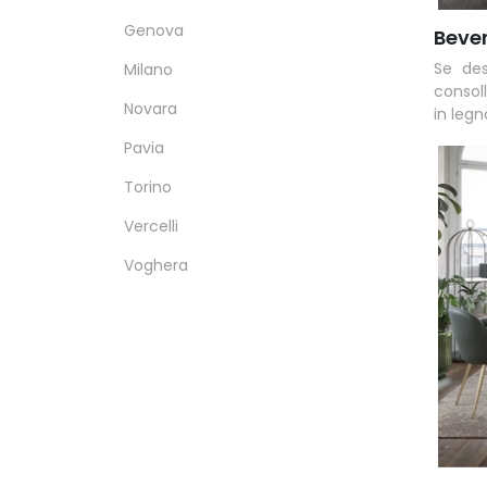
Genova
Bever
Se des
Milano
consoll
Novara
in legn
Pavia
Torino
Vercelli
Voghera