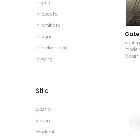
in gres
in laccato
in laminato
Gate
in legno
Vuoi i
in melaminico
moder
Melami
in vetro
Stile
classici
design
moderni