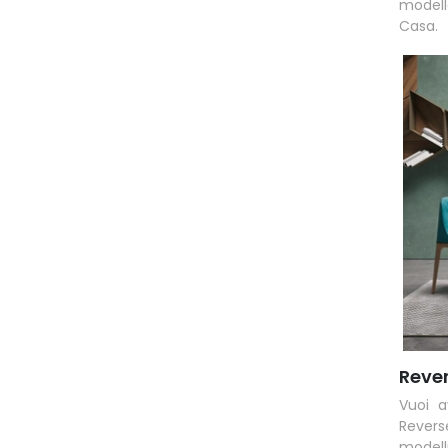
modell
Casa.
Rever
Vuoi a
Revers
modelli