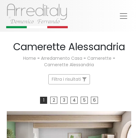
Camerette Alessandria
Home
-
Arredamento Casa
-
Camerette
-
Camerette Alessandria
Filtra i risultati
1
2
3
4
5
6