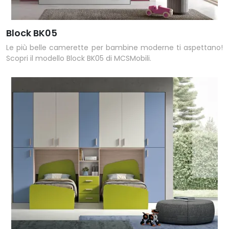
Block BK05
Le più belle camerette per bambine moderne ti aspettano!
Scopri il modello Block BK05 di MCSMobili.