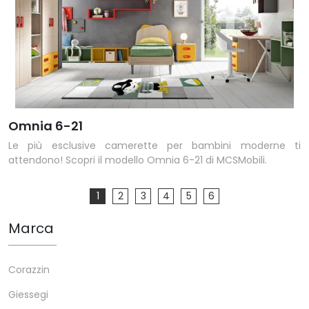
Omnia 6-21
Le più esclusive camerette per bambini moderne ti
attendono! Scopri il modello Omnia 6-21 di MCSMobili.
1
2
3
4
5
6
Marca
Corazzin
Giessegi