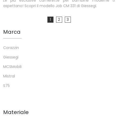
Le più esclusive camerette per bambine moderne ti
aspettano! Scopri il modello Job CM 331 di Giessegi.
1
2
3
Marca
Corazzin
Giessegi
MCSMobili
Mistral
S75
Materiale