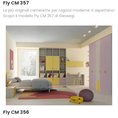
Fly CM 357
Le più originali camerette per ragazzi moderne ti aspettano!
Scopri il modello Fly CM 357 di Giessegi.
Fly CM 356