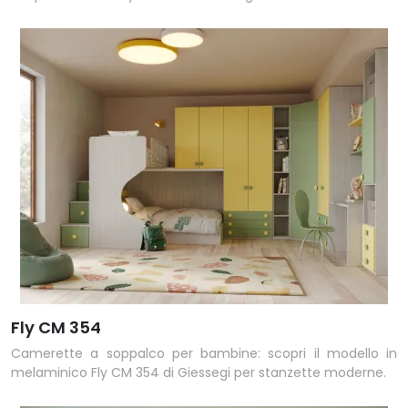
Fly CM 354
Camerette a soppalco per bambine: scopri il modello in
melaminico Fly CM 354 di Giessegi per stanzette moderne.