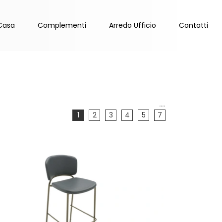
Casa
Complementi
Arredo Ufficio
Contatti
....
1
2
3
4
5
7