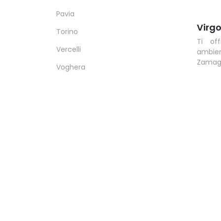
Pavia
Virg
Torino
Ti of
Vercelli
ambien
Zamag
Voghera