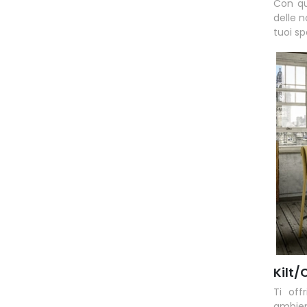
Con qu
delle 
tuoi sp
Kilt/
Ti off
ambient