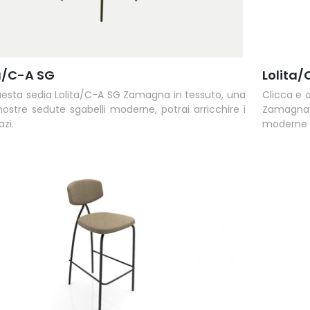
ta/C-A SG
Lolita/
esta sedia Lolita/C-A SG Zamagna in tessuto, una
Clicca e o
nostre sedute sgabelli moderne, potrai arricchire i
Zamagna 
azi.
moderne t