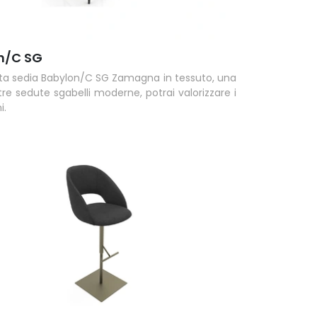
n/C SG
a sedia Babylon/C SG Zamagna in tessuto, una
tre sedute sgabelli moderne, potrai valorizzare i
i.