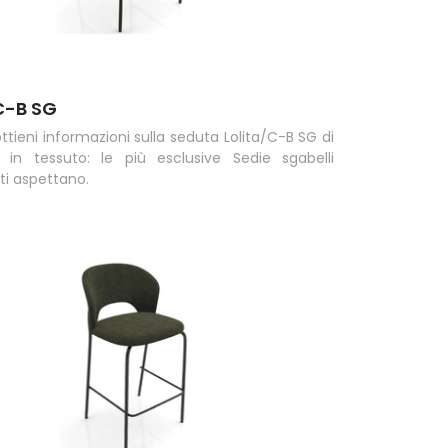
C-B SG
ttieni informazioni sulla seduta Lolita/C-B SG di
in tessuto: le più esclusive Sedie sgabelli
i aspettano.