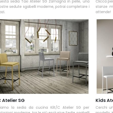
esta sedia Taxi Atelier SG Zamagna in pelle, una
Clicca pe
nostre sedute sgabelli moderne, potrai completare i
stanze m
azi.
attende!
C Atelier SG
Kids At
riamo la sedia da cucina Kilt/C Atelier SG per
Cerchi un
azioni moderne, tra le più esclusive Sedie sgabelli
modello K