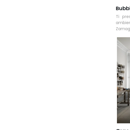
Bubb
Ti pr
ambien
Zamag