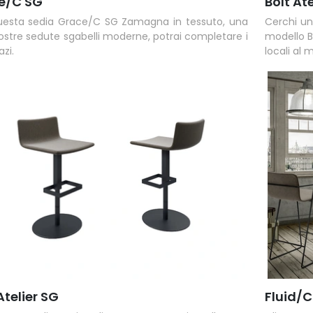
e/C SG
Bolt Ate
esta sedia Grace/C SG Zamagna in tessuto, una
Cerchi un
nostre sedute sgabelli moderne, potrai completare i
modello B
azi.
locali al m
Atelier SG
Fluid/C