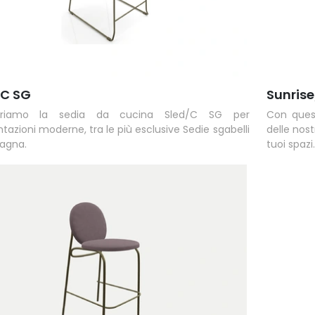
/C SG
Sunris
friamo la sedia da cucina Sled/C SG per
Con ques
azioni moderne, tra le più esclusive Sedie sgabelli
delle nos
agna.
tuoi spazi.