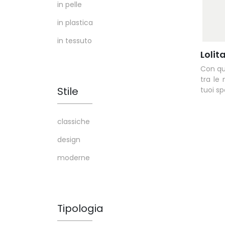
in pelle
in plastica
in tessuto
Loli
Con qu
tra le 
Stile
tuoi sp
classiche
design
moderne
Tipologia