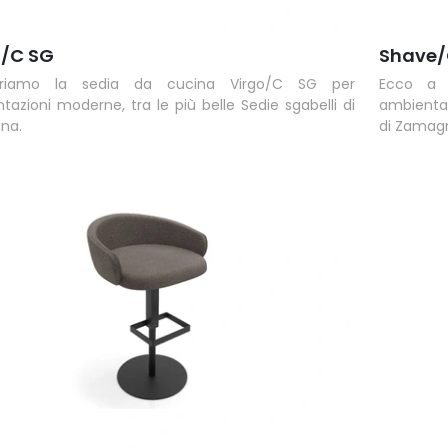
o/C SG
Shave/
friamo la sedia da cucina Virgo/C SG per
Ecco a 
tazioni moderne, tra le più belle Sedie sgabelli di
ambientaz
na.
di Zamag