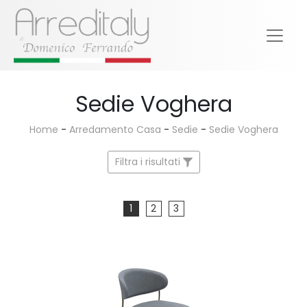
Sedie Voghera
Home
-
Arredamento Casa
-
Sedie
-
Sedie Voghera
Filtra i risultati
1
2
3