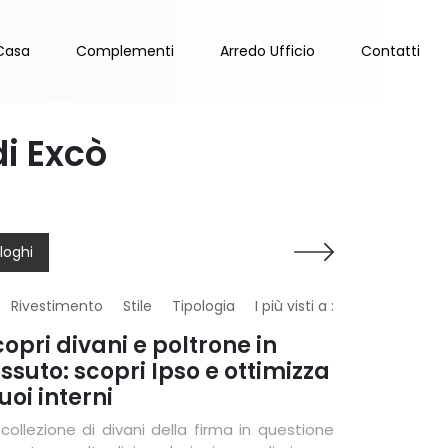
Casa
Complementi
Arredo Ufficio
Contatti
di Excò
loghi
Rivestimento
Stile
Tipologia
I più visti a :
copri divani e poltrone in
ssuto: scopri Ipso e ottimizza
tuoi interni
 collezione di divani della firma in questione