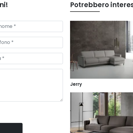
ni!
Potrebbero intere
Jerry