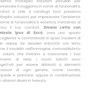
esenta molteplici soluzioni peculiari per
reziosire il soggiorno in nome di funzionalità,
mfort e stile. Il catalogo Excò presenta
lteplici soluzioni per impreziosire l'ambiente
 nome di funzionalità e estetica, mettendo al
ntro il tuo comfort.
Divano Letto con
nisola Ipso di Excò
: crea uno spazio
cogliente e confortevole in spazi moderni di
an classe. Se desideri imbottiti con letto
me il modello nell'immagine, contraddistinto
i volumi che invitano a trascorrere i tuoi
menti di relax. I nostri Salotti sono
ogettati per essere abbinati a elementi
cessori di ogni genere, come tavolini,
mpade e piantane oppure in combinazione
 ulteriori divani in tessuto.