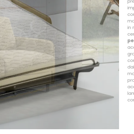
pr
imp
co
mo
in
ce
pe
ac
gr
co
da
mo
pr
ac
la
con