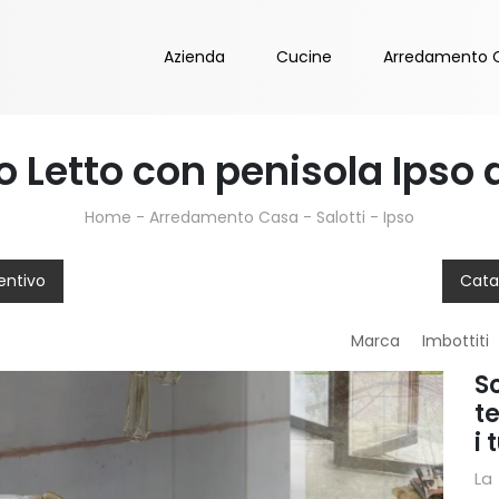
Azienda
Cucine
Arredamento 
 Letto con penisola Ipso 
Home
-
Arredamento Casa
-
Salotti
-
Ipso
entivo
Cata
Marca
Imbottiti
S
te
i 
La