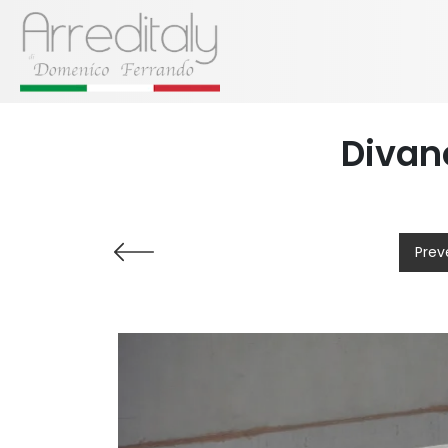
Divano
Prev