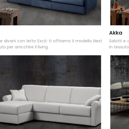
Akka
 e divani con letto Excò: ti offriamo il modello Next
Salotti e
to per arricchire il living.
in tessuto