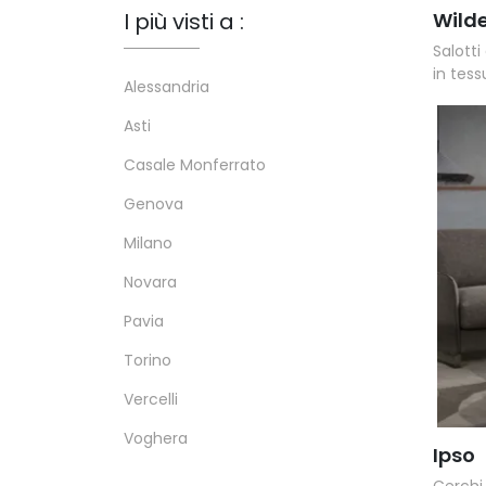
Wild
I più visti a :
Salotti
in tess
Alessandria
Asti
Casale Monferrato
Genova
Milano
Novara
Pavia
Torino
Vercelli
Voghera
Ipso
Cerchi 