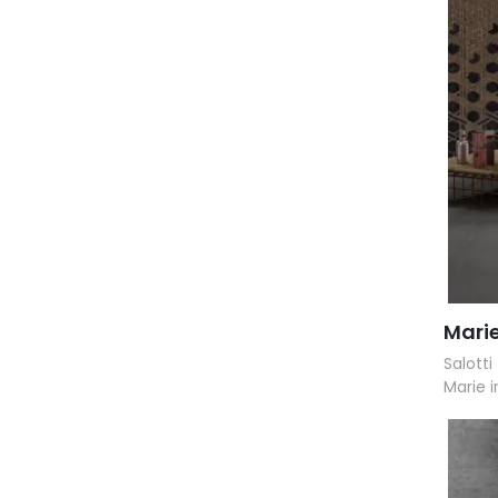
Mari
Salott
Marie i