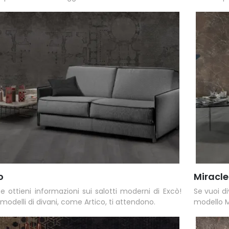
o
Miracle
e ottieni informazioni sui salotti moderni di Excò!
Se vuoi di
 modelli di divani, come Artico, ti attendono.
modello M