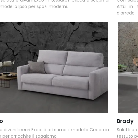
 modello Ipso per spazi moderni.
Artù in 
d'arredo.
o
Brady
 e divani lineari Excò: ti offriamo il modello Cecco in
Salotti e 
 per arricchire il soggiorno.
tessuto pe