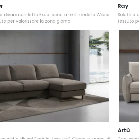
er
Ray
 e divani con letto Excò: ecco a te il modello Wilder
Salotti e 
uto per valorizzare la zona giorno.
tessuto per
Artù
salotti e divani Excò in tessuto? Clicca e scopri di
Con salot