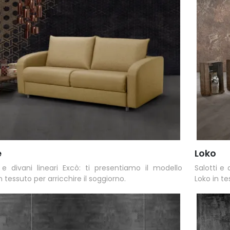
e
Loko
i e divani lineari Excò: ti presentiamo il modello
Salotti e
n tessuto per arricchire il soggiorno.
Loko in tes