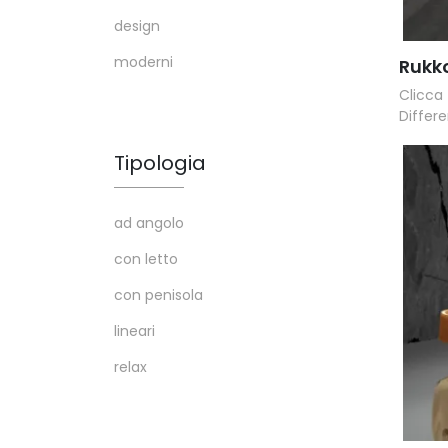
design
moderni
Rukk
Clicca 
Differe
Tipologia
ad angolo
con letto
con penisola
lineari
relax