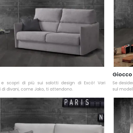
Giocco
 e scopri di più sui salotti design di Excò! Vari
Se desider
 di divani, come Jako, ti attendono.
sul model