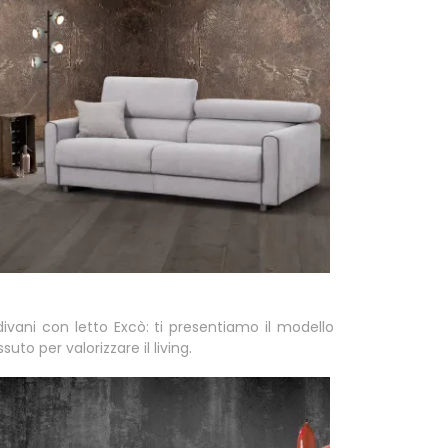
 divani con letto Excò: ti presentiamo il modello
suto per valorizzare il living.