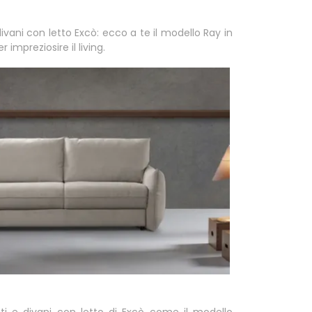
divani con letto Excò: ecco a te il modello Ray in
 impreziosire il living.
ti e divani con letto di Excò come il modello