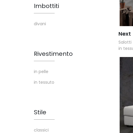
Imbottiti
divani
Next
Salotti
in tessu
Rivestimento
in pelle
in tessuto
Stile
classici