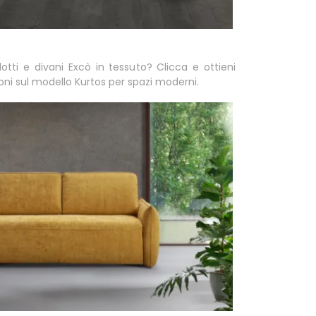
lotti e divani Excò in tessuto? Clicca e ottieni
oni sul modello Kurtos per spazi moderni.