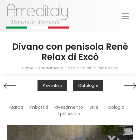
Divano con penisola Renè
Relax di Excò
-
-
-
Home
Arredamento Casa
Salotti
Renè Relax
Preventivo
Cataloghi
Marca
Imbottiti
Rivestimento
Stile
Tipologia
I più visti a :