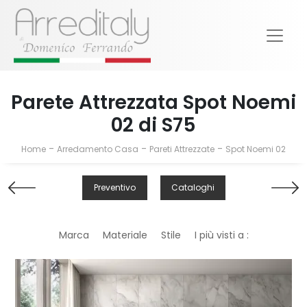
Parete Attrezzata Spot Noemi
02 di S75
-
-
-
Home
Arredamento Casa
Pareti Attrezzate
Spot Noemi 02
Preventivo
Cataloghi
Marca
Materiale
Stile
I più visti a :