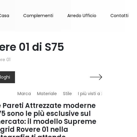
Casa
Complementi
Arredo Ufficio
Contatti
re 01 di S75
re 01
loghi
Marca
Materiale
Stile
I più visti a :
e Pareti Attrezzate moderne
5 sono le più esclusive sul
ercato: il modello Supreme
ngrid Rovere 01 nella