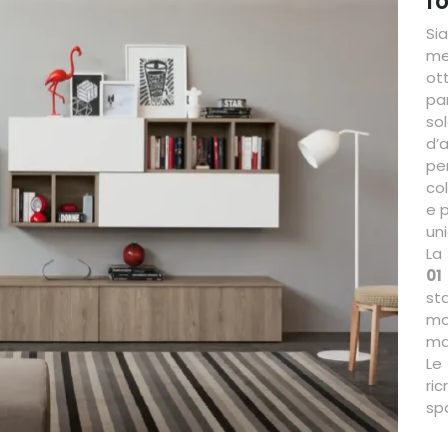
f
Si
me
ot
pa
so
d’
pe
col
e p
uni
La
01
st
mo
ma
Le
ri
sp