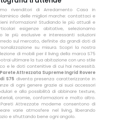
otografia ti attende
amo rivenditori di Arredamento Casa in
laminico delle migliori marche: contattaci e
tieni informazioni! Studiando le più attuali e
rticolari esigenze abitative, selezionamo
lo le più esclusive e interessanti soluzioni
arredo sul mercato, definite da grandi doti di
rsonalizzazione su misura. Scopri la nostra
lezione di mobili per il living della marca S75
otrai ultimare la tua abitazione con uno stile
co e le doti contenitive di cui hai necessità.
Parete Attrezzata Supreme Ingrid Rovere
 di S75
diventa presenza caratterizzante in
anze di ogni genere grazie ai suoi accessori
dulari e alla possibilità di abbinare texture,
teriali, cromie, conformazioni e molto altro.
 Pareti Attrezzate moderne consentono di
creare varie atmosfere nel living, liberando
azio e sfruttando bene ogni angolo.