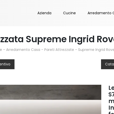
Azienda
Cucine
Arredamento 
ezzata Supreme Ingrid Rove
e
-
Arredamento Casa
-
Pareti Attrezzate
-
Supreme Ingrid Rove
entivo
Cata
L
S7
m
I