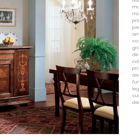
mu
ma
pr
pe
ar
co
gr
de
co
pr
as
fun
le
cu
del