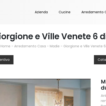
Azienda
Cucine
Arredamento 
orgione e Ville Venete 6 
Home
-
Arredamento Casa
-
Madie
-
Giorgione e Ville Venete 6
entivo
Cata
M
d
An
re
Ba