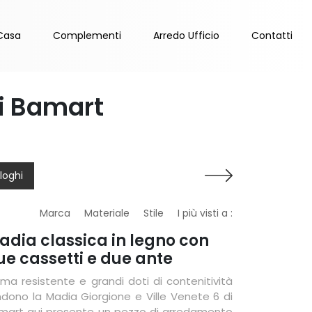
Casa
Complementi
Arredo Ufficio
Contatti
di Bamart
loghi
Marca
Materiale
Stile
I più visti a :
adia classica in legno con
ue cassetti e due ante
ima resistente e grandi doti di contenitività
ndono la Madia Giorgione e Ville Venete 6 di
mart qui presente un pezzo di arredamento