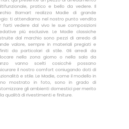
ltifunzionale, pratico e bello da vedere. Il
rchio Bamart realizza Madie di grande
egio: ti attendiamo nel nostro punto vendita
r farti vedere dal vivo le sue composizioni
redative più esclusive. Le Madie classiche
struite dal marchio sono pezzi di arredo di
ande valore, sempre in materiali pregiati e
finiti da particolari di stile. Gli arredi da
llocare nella zona giorno o nella sala da
anzo vanno scelti cosicché possano
sicurare il nostro comfort coniugando doti di
zionalità e stile. Le Madie, come il modello in
gno mostrato in foto, sono in grado di
stomizzare gli ambienti domestici per merito
la qualità di rivestimenti e finiture.