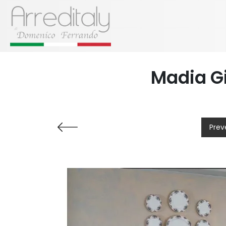
Madia Gi
Prev