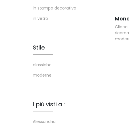
in stampa decorativa
Mono
in vetro
Clicca
ricer
moderne
Stile
classiche
moderne
I più visti a :
Alessandria