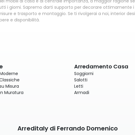
 dei mobili di casa è di centrale importanza, a maggior ragione s
utti i giorni. Sapremo darti supporto per decorare ottimamente i lo
isure e trasporto e montaggio. Se ti rivolgerai a noi, interior d
re e disponibilità.
e
Arredamento Casa
 Moderne
Soggiorni
Classiche
Salotti
su Misura
Letti
in Muratura
Armadi
Arreditaly di Ferrando Domenico