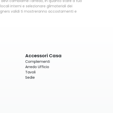
e devi cambiarne l'arredo, in quanto stare a tuo
cali interni e selezionare glimateriali dei
esigners validi ti mostreranno accostamenti e
Accessori Casa
Complementi
Arredo Ufficio
Tavoli
Sedie