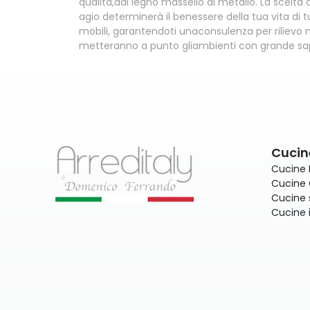
qualità,dal legno massello al metallo. La scelta
agio determinerà il benessere della tua vita di t
mobili, garantendoti unaconsulenza per rilievo m
metteranno a punto gliambienti con grande sape
Cucin
Cucine
Cucine 
Cucine 
Cucine 