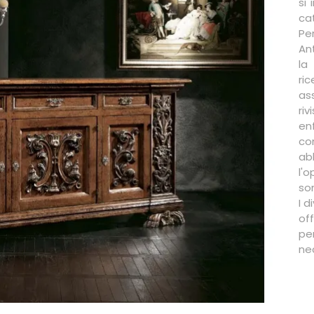
si 
cat
Pe
An
la
ri
as
ri
e
co
ab
l'
son
I d
of
pe
ne