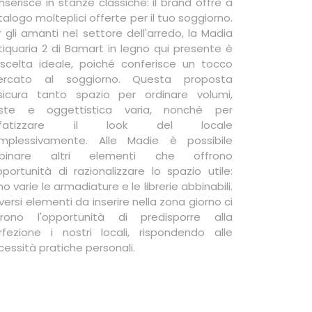
inserisce in stanze classiche: il brand offre a
alogo molteplici offerte per il tuo soggiorno.
r gli amanti nel settore dell'arredo, la Madia
tiquaria 2 di Bamart in legno qui presente è
 scelta ideale, poiché conferisce un tocco
cercato al soggiorno. Questa proposta
sicura tanto spazio per ordinare volumi,
viste e oggettistica varia, nonché per
nfatizzare il look del locale
mplessivamente. Alle Madie è possibile
binare altri elementi che offrono
opportunità di razionalizzare lo spazio utile:
o varie le armadiature e le librerie abbinabili.
iversi elementi da inserire nella zona giorno ci
frono l'opportunità di predisporre alla
rfezione i nostri locali, rispondendo alle
cessità pratiche personali.