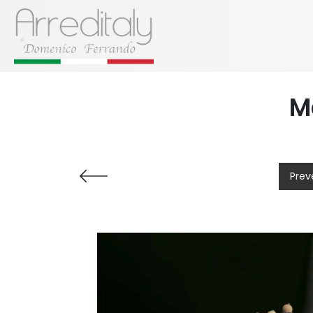
M
Prev