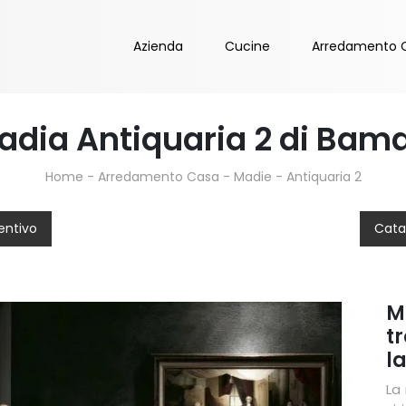
Azienda
Cucine
Arredamento 
adia Antiquaria 2 di Bama
Home
-
Arredamento Casa
-
Madie
-
Antiquaria 2
entivo
Cata
M
tr
la
La