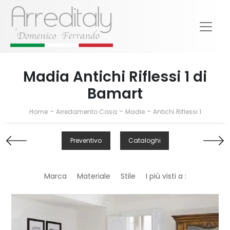
Madia Antichi Riflessi 1 di
Bamart
-
-
-
Home
Arredamento Casa
Madie
Antichi Riflessi 1
Preventivo
Cataloghi
Marca
Materiale
Stile
I più visti a :