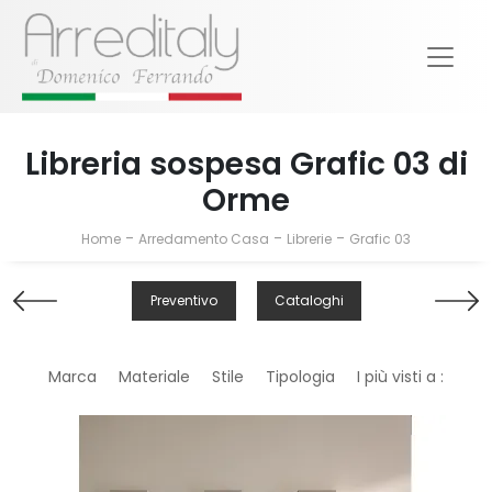
Libreria sospesa Grafic 03 di
Orme
-
-
-
Home
Arredamento Casa
Librerie
Grafic 03
Preventivo
Cataloghi
Marca
Materiale
Stile
Tipologia
I più visti a :