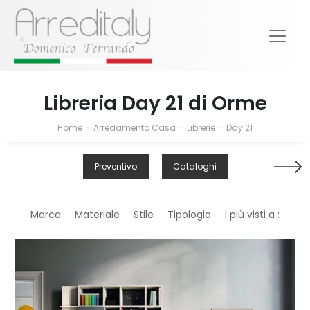
Libreria Day 21 di Orme
-
-
-
Home
Arredamento Casa
Librerie
Day 21
Preventivo
Cataloghi
Marca
Materiale
Stile
Tipologia
I più visti a :