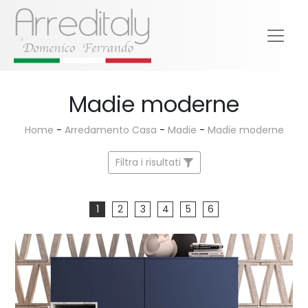
Madie moderne
Home
-
Arredamento Casa
-
Madie
-
Madie moderne
Filtra i risultati
1
2
3
4
5
6