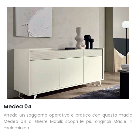
Medea 04
Arreda un soggiorno operativo e pratico con questa madia
Medea 04 di Gierre Mobili: scopri le più originali Madie in
melaminico.