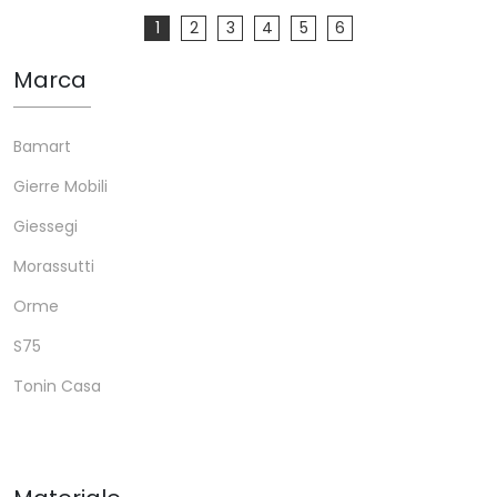
1
2
3
4
5
6
Marca
Bamart
Gierre Mobili
Giessegi
Morassutti
Orme
S75
Tonin Casa