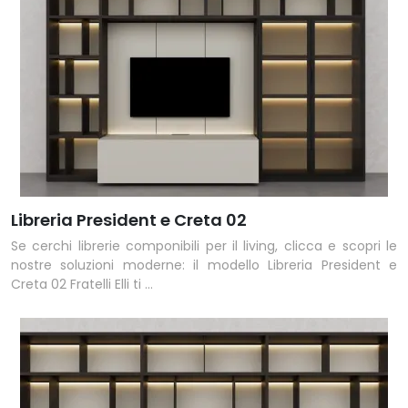
Libreria President e Creta 02
Se cerchi librerie componibili per il living, clicca e scopri le
nostre soluzioni moderne: il modello Libreria President e
Creta 02 Fratelli Elli ti ...