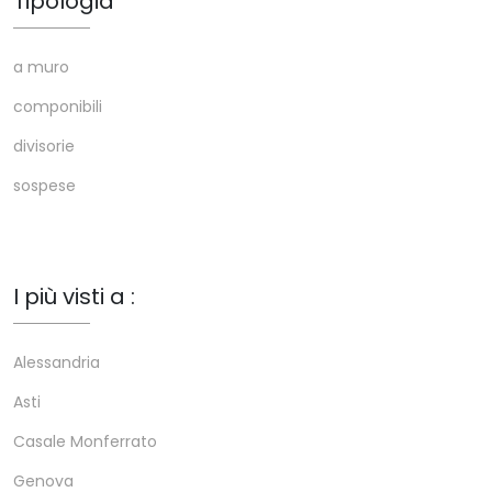
Tipologia
a muro
componibili
divisorie
sospese
I più visti a :
Alessandria
Asti
Casale Monferrato
Genova