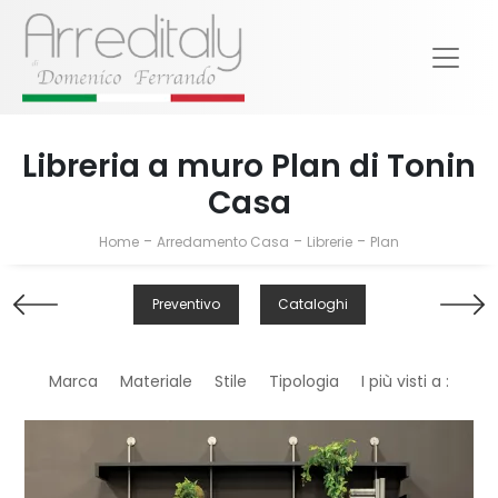
Libreria a muro Plan di Tonin
Casa
-
-
-
Home
Arredamento Casa
Librerie
Plan
Preventivo
Cataloghi
Marca
Materiale
Stile
Tipologia
I più visti a :