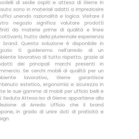
modelli di sedie ospiti e attesa di Gierre in
ssuto sono in materiali adatti a impreziosire
 uffici unendo razionalità e logica. Visitare il
stro negozio significa valutare prodotti
finiti da materie prime di qualità e linee
attivanti, frutto della pluriennale esperienza
l brand. Questa soluzione è disponibile in
gozio: ti guideremo nell'arredo di un
biente lavorativo di tutto rispetto, grazie ai
odotti dei principali marchi presenti in
mmercio. Se cerchi mobili di qualità per un
biente lavorativo, Gierre garantisce
ntenuto estetico, ergonomia e sicurezza in
tte le sue gamme di mobili per ufficio belli e
li. Seduta Attesa Iso di Gierre: appartiene alla
llezione di Arredo Ufficio che il brand
opone, in grado di unire doti di praticità e
sign.