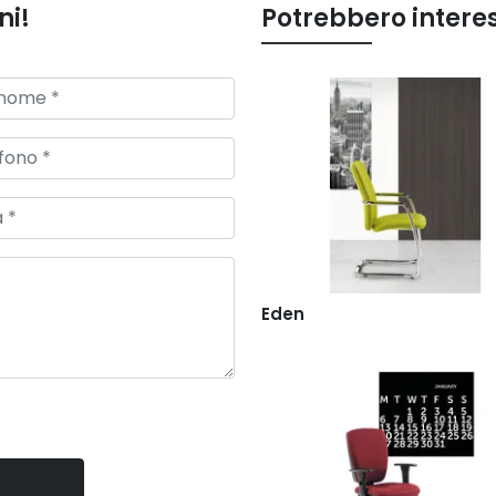
ni!
Potrebbero intere
Eden