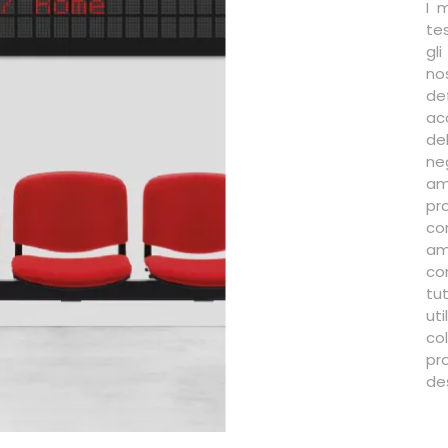
I 
te
gli
no
de
acc
de
ne
am
pr
co
am
co
tu
uti
co
pr
de