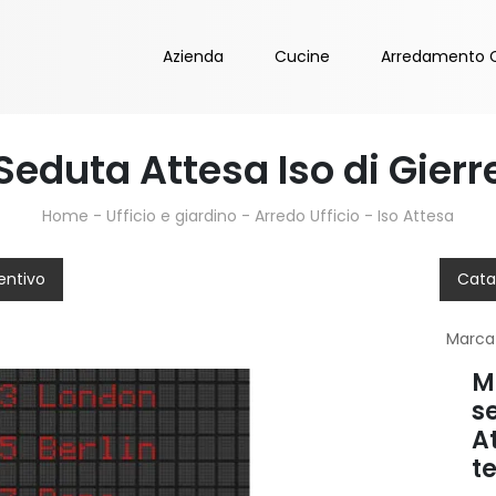
Azienda
Cucine
Arredamento 
Seduta Attesa Iso di Gierr
Home
-
Ufficio e giardino
-
Arredo Ufficio
-
Iso Attesa
entivo
Cata
Marca
Mo
se
At
te