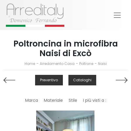
Poltroncina in microfibra
Naisi di Excò
-
-
-
Home
Arredamento Casa
Poltrone
Naisi
Preventivo
Cataloghi
Marca
Materiale
Stile
I più visti a :