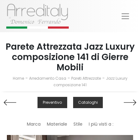
Parete Attrezzata Jazz Luxury
composizione 141 di Gierre
Mobili
-
-
-
Home
Arredamento Casa
Pareti Attrezzate
Jazz Luxury
composizione 141
Preventivo
Cataloghi
Marca
Materiale
Stile
I più visti a :