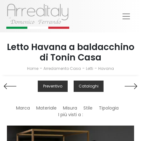
Letto Havana a baldacchino
di Tonin Casa
-
-
-
Home
Arredamento Casa
Letti
Havana
Preventivo
Cataloghi
Marca
Materiale
Misura
Stile
Tipologia
I più visti a :