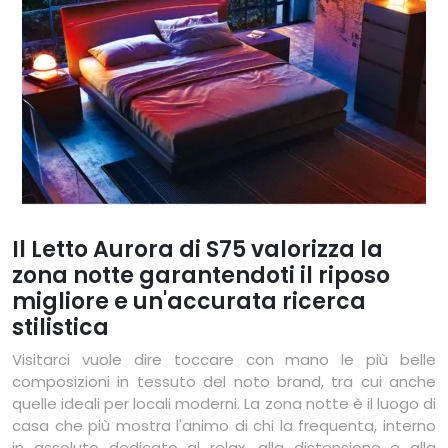
Il Letto Aurora di S75 valorizza la
zona notte garantendoti il riposo
migliore e un'accurata ricerca
stilistica
Visitarci vuole dire toccare con mano le più belle
composizioni in tessuto del noto brand, tra cui anche
quelle ideali per locali moderni. La zona notte è il luogo di
casa che più mostra l'animo di chi la frequenta, interno
in assoluto dedicato al relax, alla distensione e alla