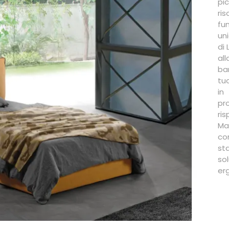
pi
ri
fu
uni
di 
al
ba
tu
in
pr
ri
Ma
co
st
so
er