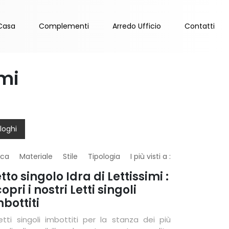
Casa
Complementi
Arredo Ufficio
Contatti
imi
loghi
rca
Materiale
Stile
Tipologia
I più visti a :
tto singolo Idra di Lettissimi :
opri i nostri Letti singoli
bottiti
Letti singoli imbottiti per la stanza dei più