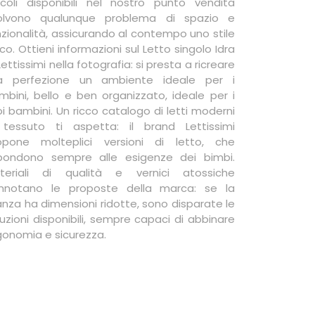
ccoli disponibili nel nostro punto vendita
solvono qualunque problema di spazio e
nzionalità, assicurando al contempo uno stile
co. Ottieni informazioni sul Letto singolo Idra
Lettissimi nella fotografia: si presta a ricreare
la perfezione un ambiente ideale per i
mbini, bello e ben organizzato, ideale per i
oi bambini. Un ricco catalogo di letti moderni
 tessuto ti aspetta: il brand Lettissimi
opone molteplici versioni di letto, che
spondono sempre alle esigenze dei bimbi.
teriali di qualità e vernici atossiche
nnotano le proposte della marca: se la
anza ha dimensioni ridotte, sono disparate le
luzioni disponibili, sempre capaci di abbinare
gonomia e sicurezza.