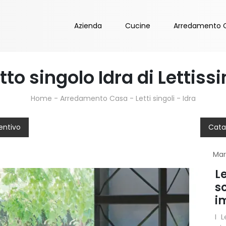
Azienda
Cucine
Arredamento 
tto singolo Idra di Lettiss
Home
-
Arredamento Casa
-
Letti singoli
-
Idra
entivo
Cata
Ma
Le
sc
im
I 