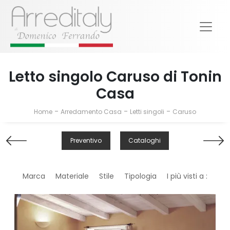
Letto singolo Caruso di Tonin
Casa
-
-
-
Home
Arredamento Casa
Letti singoli
Caruso
Preventivo
Cataloghi
Marca
Materiale
Stile
Tipologia
I più visti a :