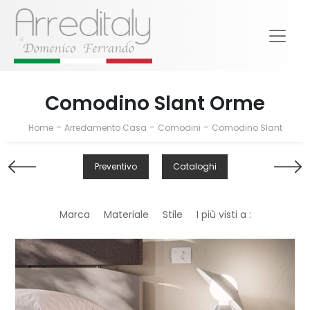
Comodino Slant Orme
-
-
-
Home
Arredamento Casa
Comodini
Comodino Slant
Preventivo
Cataloghi
Marca
Materiale
Stile
I più visti a :