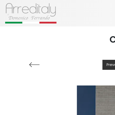
C
Prev