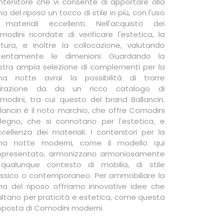
ntenitore che vi consente di apportare alla
a del riposo un tocco di stile in più, con l'uso
 materiali eccellenti. Nell'acquisto dei
modini ricordate di verificare l'estetica, la
ttura, e inoltre la collocazione, valutando
tentamente le dimenioni. Guardando la
stra ampia selezione di complementi per la
na notte avrai la possibilità di trarre
pirazione da da un ricco catalogo di
modini, tra cui questo del brand Ballancin.
llancin è il noto marchio, che offre Comodini
 legno, che si connotano per l'estetica, e
eccellenza dei materiali. I contenitori per la
na notte moderni, come il modello qui
ppresentato, armonizzano armoniosamente
qualunque contesto di mobilia, di stile
assico o contemporaneo. Per ammobiliare la
na del riposo offriamo innovative idee che
saltano per praticità e estetica, come questa
oposta di Comodini moderni.