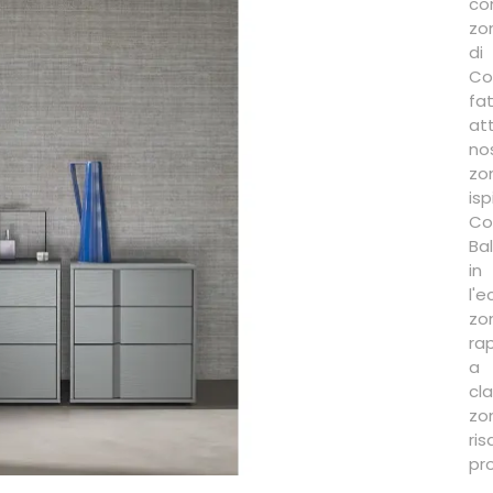
co
zon
di
Co
fa
at
no
zo
is
Co
Ba
in
l'
zo
ra
a 
cl
zo
ri
pr