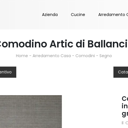
Azienda
Cucine
Arredamento 
omodino Artic di Ballanc
Home
-
Arredamento Casa
-
Comodini
-
Segno
entivo
Cata
C
i
g
Il