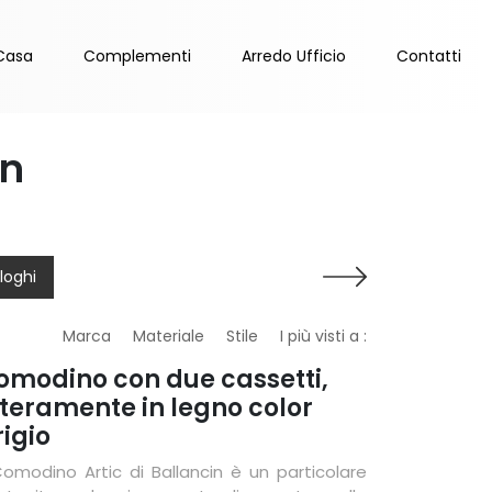
Casa
Complementi
Arredo Ufficio
Contatti
in
loghi
Marca
Materiale
Stile
I più visti a :
omodino con due cassetti,
nteramente in legno color
rigio
 Comodino Artic di Ballancin è un particolare