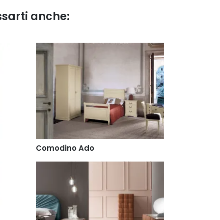
ssarti anche:
Comodino Ado