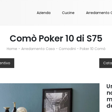
Azienda
Cucine
Arredamento 
Comò Poker 10 di S75
Home
-
Arredamento Casa
-
Comodini
-
Poker 10 Comò
entivo
Cata
U
n
m
d