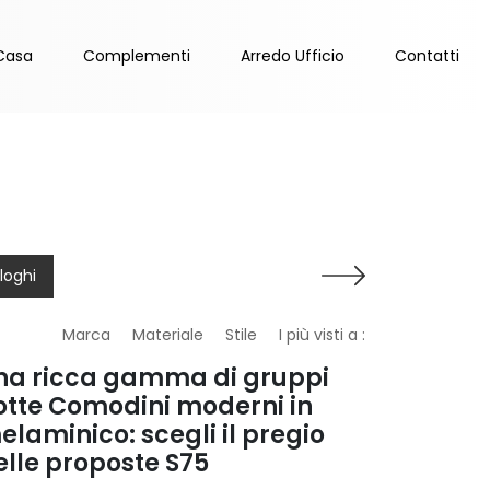
Casa
Complementi
Arredo Ufficio
Contatti
loghi
Marca
Materiale
Stile
I più visti a :
na ricca gamma di gruppi
otte Comodini moderni in
elaminico: scegli il pregio
elle proposte S75