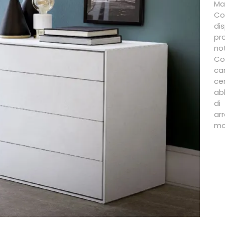
Mat
Co
di
pr
no
Co
ca
ce
ab
di
ar
mo