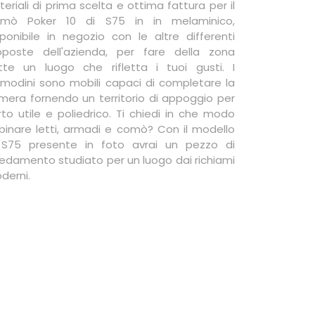
eriali di prima scelta e ottima fattura per il
mò Poker 10 di S75 in in melaminico,
sponibile in negozio con le altre differenti
oposte dell'azienda, per fare della zona
tte un luogo che rifletta i tuoi gusti. I
modini sono mobili capaci di completare la
mera fornendo un territorio di appoggio per
rto utile e poliedrico. Ti chiedi in che modo
binare letti, armadi e comò? Con il modello
 S75 presente in foto avrai un pezzo di
redamento studiato per un luogo dai richiami
derni.