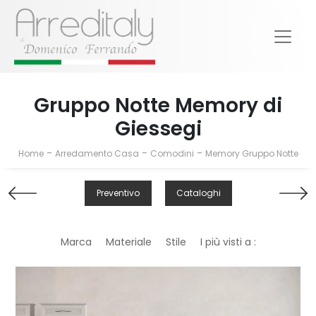
Gruppo Notte Memory di
Giessegi
-
-
-
Home
Arredamento Casa
Comodini
Memory Gruppo Notte
Preventivo
Cataloghi
Marca
Materiale
Stile
I più visti a :