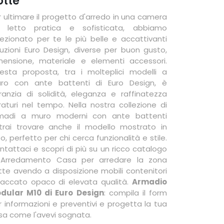
otte
r ultimare il progetto d'arredo in una camera
 letto pratica e sofisticata, abbiamo
lezionato per te le più belle e accattivanti
luzioni Euro Design, diverse per buon gusto,
mensione, materiale e elementi accessori.
esta proposta, tra i molteplici modelli a
ro con ante battenti di Euro Design, è
ranzia di solidità, eleganza e raffinatezza
raturi nel tempo. Nella nostra collezione di
madi a muro moderni con ante battenti
trai trovare anche il modello mostrato in
o, perfetto per chi cerca funzionalità e stile.
ntattaci e scopri di più su un ricco catalogo
 Arredamento Casa per arredare la zona
tte avendo a disposizione mobili contenitori
 laccato opaco di elevata qualità.
Armadio
dular M10 di Euro Design
: compila il form
r informazioni e preventivi e progetta la tua
sa come l'avevi sognata.