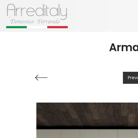
Armad
Prev