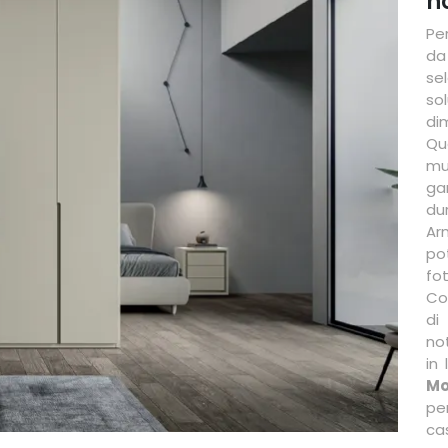
n
Pe
da
se
so
di
Qu
mu
ga
du
Ar
po
fot
Co
di
no
in
Mo
pe
ca