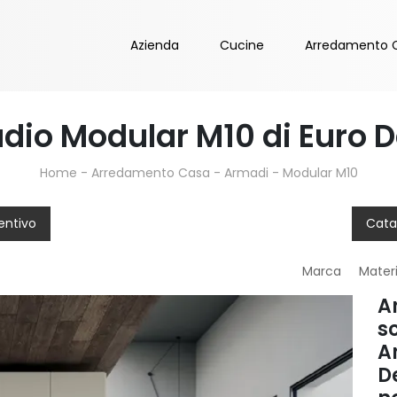
Azienda
Cucine
Arredamento 
io Modular M10 di Euro 
Home
-
Arredamento Casa
-
Armadi
-
Modular M10
entivo
Cata
Marca
Mater
A
s
A
D