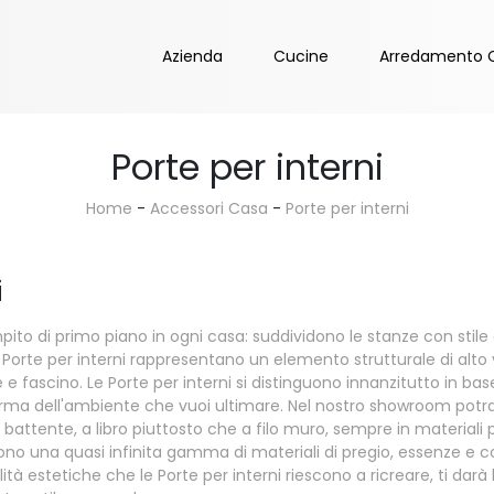
Azienda
Cucine
Arredamento 
Porte per interni
Home
-
Accessori Casa
-
Porte per interni
i
to di primo piano in ogni casa: suddividono le stanze con stile 
le Porte per interni rappresentano un elemento strutturale di alt
e e fascino. Le Porte per interni si distinguono innanzitutto in bas
forma dell'ambiente che vuoi ultimare. Nel nostro showroom potrai
attente, a libro piuttosto che a filo muro, sempre in materiali pr
o una quasi infinita gamma di materiali di pregio, essenze e col
ità estetiche che le Porte per interni riescono a ricreare, ti darà