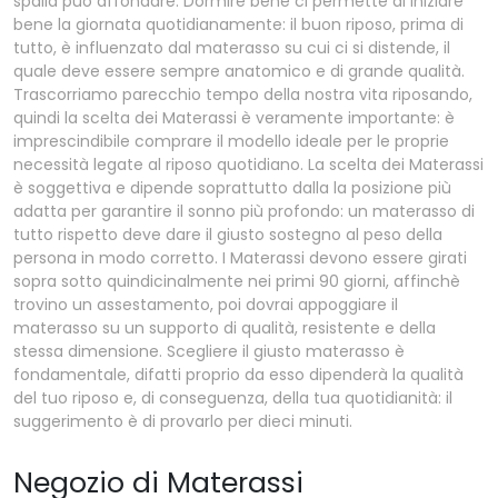
spalla può affondare. Dormire bene ci permette di iniziare
bene la giornata quotidianamente: il buon riposo, prima di
tutto, è influenzato dal materasso su cui ci si distende, il
quale deve essere sempre anatomico e di grande qualità.
Trascorriamo parecchio tempo della nostra vita riposando,
quindi la scelta dei Materassi è veramente importante: è
imprescindibile comprare il modello ideale per le proprie
necessità legate al riposo quotidiano. La scelta dei Materassi
è soggettiva e dipende soprattutto dalla la posizione più
adatta per garantire il sonno più profondo: un materasso di
tutto rispetto deve dare il giusto sostegno al peso della
persona in modo corretto. I Materassi devono essere girati
sopra sotto quindicinalmente nei primi 90 giorni, affinchè
trovino un assestamento, poi dovrai appoggiare il
materasso su un supporto di qualità, resistente e della
stessa dimensione. Scegliere il giusto materasso è
fondamentale, difatti proprio da esso dipenderà la qualità
del tuo riposo e, di conseguenza, della tua quotidianità: il
suggerimento è di provarlo per dieci minuti.
Negozio di Materassi