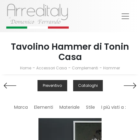
Tavolino Hammer di Tonin
Casa
-
-
-
Home
Accessori Casa
Complementi
Hammer
Preventivo
Cataloghi
Marca
Elementi
Materiale
Stile
I più visti a :