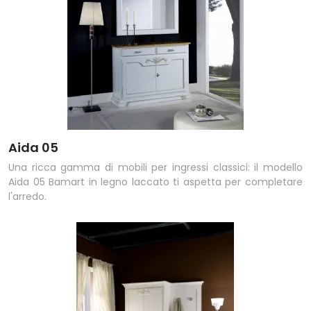
Aida 05
Una ricca gamma di mobili per ingressi classici: il modello
Aida 05 Bamart in legno laccato ti aspetta per completare
l'arredo.